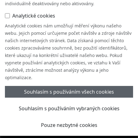
+420 728 111 406
individuálně deaktivovány nebo aktivovány.
zezulova@sbdrozvojsok.cz
Analytické cookies
Nádražní ul 316,
Analytické cookies nám umožňují měření výkonu našeho
357 35, Chodov
webu. Jejich pomocí určujeme počet návštěv a zdroje návštěv
našich internetových stránek. Data získaná pomocí těchto
cookies zpracováváme souhrnně, bez použití identifikátorů,
Kraslice
které ukazují na konkrétní uživatelé našeho webu. Pokud
vypnete používání analytických cookies, ve vztahu k Vaší
+420 724 270 047
návštěvě, ztrácíme možnost analýzy výkonu a jeho
novakovai@sbdrozvojsok.cz
optimalizace.
Pohraniční stráže 367,
Souhlasím s používáním všech cookies
358 01, Kraslice
Souhlasím s používáním vybraných cookies
Horní Slavkov
Pouze nezbytné cookies
+420 737 972 776