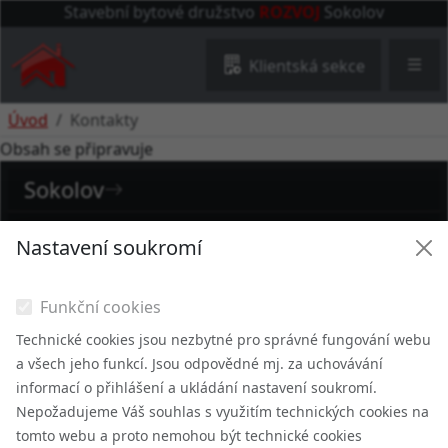
Stavební bytové družstvo
ROZVOJ
Sokolov
Klientská sekce
Úvod
Kontakty
Obsah se připravuje
Sokolov
+420 352 622 503
Nastavení soukromí
info@sbdrozvojsok.cz
Funkční cookies
Nádražní 42,
356 01, Sokolov
Technické cookies jsou nezbytné pro správné fungování webu
a všech jeho funkcí. Jsou odpovědné mj. za uchovávání
informací o přihlášení a ukládání nastavení soukromí.
Chodov
Nepožadujeme Váš souhlas s využitím technických cookies na
tomto webu a proto nemohou být technické cookies